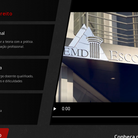
ireito
nal
r a teoria com a prática.
ação profissional.
a
rpo docente qualificado,
s e dificuldades
ta
D
Conheça n