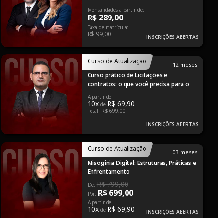
Mensalidades a partir de:
R$ 289,00
Taxa de matrícula:
R$ 99,00
INSCRIÇÕES ABERTAS
Curso de Atualização
12 meses
Curso prático de Licitações e
contratos: o que você precisa para o
cotidiano
A partir de:
10x
R$ 69,90
de
Total: R$ 699,00
INSCRIÇÕES ABERTAS
Curso de Atualização
03 meses
Misoginia Digital: Estruturas, Práticas e
Enfrentamento
R$ 799,00
De:
R$ 699,00
Por:
A partir de:
10x
R$ 69,90
de
INSCRIÇÕES ABERTAS