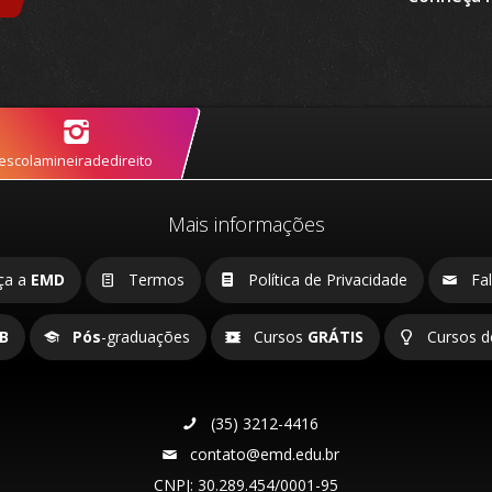
scolamineiradedireito
Mais informações
ça a
EMD
Termos
Política de Privacidade
Fal
B
Pós
-graduações
Cursos
GRÁTIS
Cursos 
(35) 3212-4416
contato@emd.edu.br
CNPJ: 30.289.454/0001-95