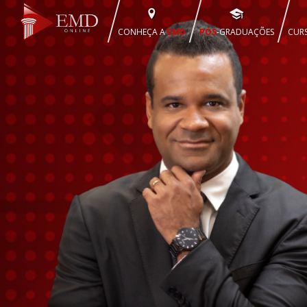
CONHEÇA A
EMD
PÓS
-GRADUAÇÕES
CUR