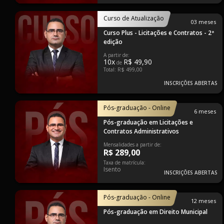
Curso de Atualização
03 meses
Curso Plus - Licitações e Contratos - 2ª
edição
A partir de:
10x
R$ 49,90
de
Total: R$ 499,00
INSCRIÇÕES ABERTAS
Pós-graduação - Online
6 meses
Pós-graduação em Licitações e
Contratos Administrativos
Mensalidades a partir de:
R$ 289,00
Taxa de matrícula:
Isento
INSCRIÇÕES ABERTAS
Pós-graduação - Online
12 meses
Pós-graduação em Direito Municipal