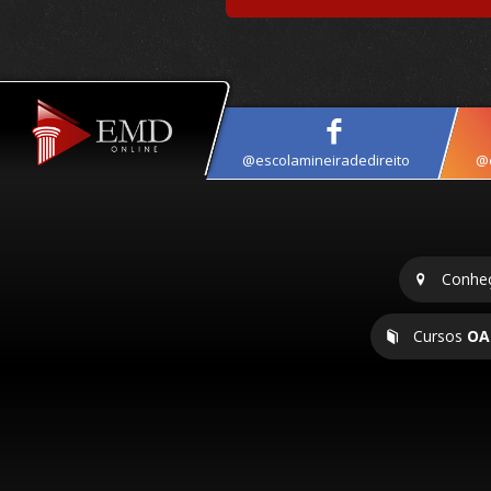
@escolamineiradedireito
@e
Conhe
Cursos
OA