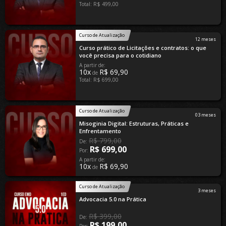
Total: R$ 499,00
Curso de Atualização
12 meses
Curso prático de Licitações e contratos: o que
você precisa para o cotidiano
A partir de:
10x
R$ 69,90
de
Total: R$ 699,00
Curso de Atualização
03 meses
Misoginia Digital: Estruturas, Práticas e
Enfrentamento
R$ 799,00
De:
R$ 699,00
Por:
A partir de:
10x
R$ 69,90
de
Curso de Atualização
3 meses
Advocacia 5.0 na Prática
R$ 399,00
De:
R$ 199,00