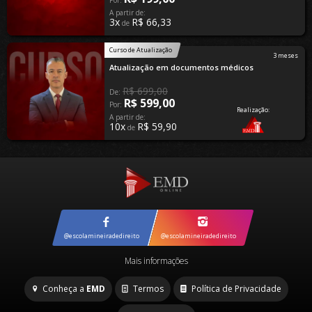
Por:
A partir de:
3x
R$ 66,33
de
Curso de Atualização
3 meses
Atualização em documentos médicos
R$ 699,00
De:
R$ 599,00
Por:
A partir de:
10x
R$ 59,90
de
@escolamineiradedireito
@escolamineiradedireito
Mais informações
Conheça a
EMD
Termos
Política de Privacidade