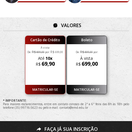
VALORES
Cartão de Crédito
Boleto
À vista
R$
R$
R$
De:
899,00
por:
699,00
De:
899,00
por:
Até
10x
À vista
69,90
699,00
R$
R$
MATRICULAR-SE
MATRICULAR-SE
* IMPORTANTE:
Para maiores esclarecimentos, entre em contato conosco de 2ª a 6ª feira das 8h às 18h pelo
telefone (35) 99716-5623 ou pelo e-mail:
contato@emd.edu.br
FAÇA JÁ SUA INSCRIÇÃO