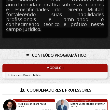
aprofundada e prática sobre as nuances
e especificidades do Direito Militar,
fortalecendo suas habilidades
profissionais e ampliando o
conhecimento teórico e prático neste
campo jurídico.
CONTEÚDO PROGRAMÁTICO
MODULO I
Prática em Direito Militar
COORDENADORES E PROFESSORES
Coordenador(a)
Coordenador(a) Adjunto(a)
Felipe Dalenogare Alves
Mauro Cesar Maggio Stürmer
Doutor
Mestre
Saiba mais
Saiba mais